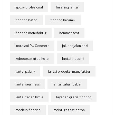
epoxy profesional
finishing lantai
flooring beton
flooring keramik
flooring manufaktur
hammer test
instalasi PU Concrete
jalur pejalan kaki
kebocoran atap hotel
lantai industri
lantai pabrik
lantai produksi manufaktur
lantai seamless
lantai tahan beban
lantai tahan kimia
layanan gratis flooring
mockup flooring
moisture test beton