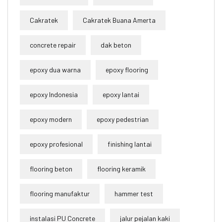
Cakratek
Cakratek Buana Amerta
concrete repair
dak beton
epoxy dua warna
epoxy flooring
epoxy Indonesia
epoxy lantai
epoxy modern
epoxy pedestrian
epoxy profesional
finishing lantai
flooring beton
flooring keramik
flooring manufaktur
hammer test
instalasi PU Concrete
jalur pejalan kaki