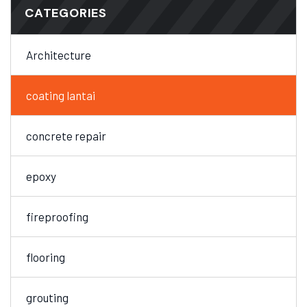
CATEGORIES
Architecture
coating lantai
concrete repair
epoxy
fireproofing
flooring
grouting