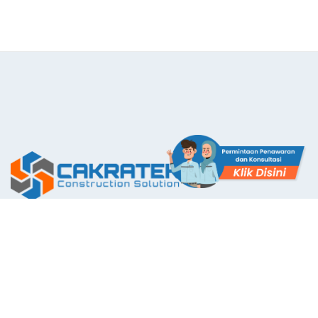
The First Application with Certificate Standards System in
Indonesia