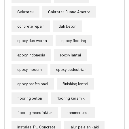
Cakratek
Cakratek Buana Amerta
concrete repair
dak beton
epoxy dua warna
epoxy flooring
epoxy Indonesia
epoxy lantai
epoxy modern
epoxy pedestrian
epoxy profesional
finishing lantai
flooring beton
flooring keramik
flooring manufaktur
hammer test
instalasi PU Concrete
jalur pejalan kaki