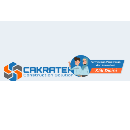
The First Application with Certificate Standards System in
Indonesia