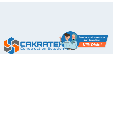
The First Application with Certificate Standards System in
Indonesia