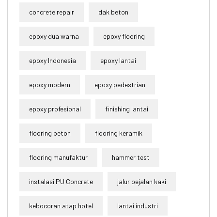
concrete repair
dak beton
epoxy dua warna
epoxy flooring
epoxy Indonesia
epoxy lantai
epoxy modern
epoxy pedestrian
epoxy profesional
finishing lantai
flooring beton
flooring keramik
flooring manufaktur
hammer test
instalasi PU Concrete
jalur pejalan kaki
kebocoran atap hotel
lantai industri