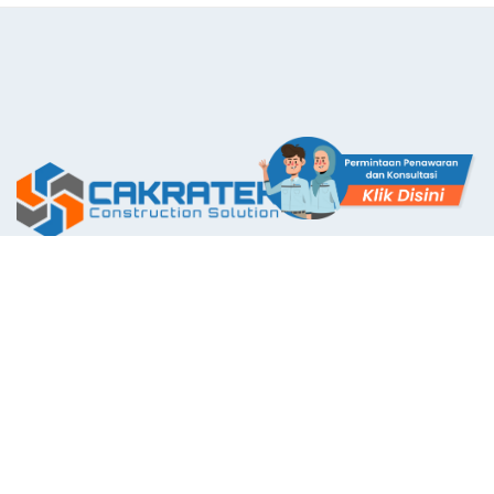
The First Application with Certificate Standards System in
Indonesia