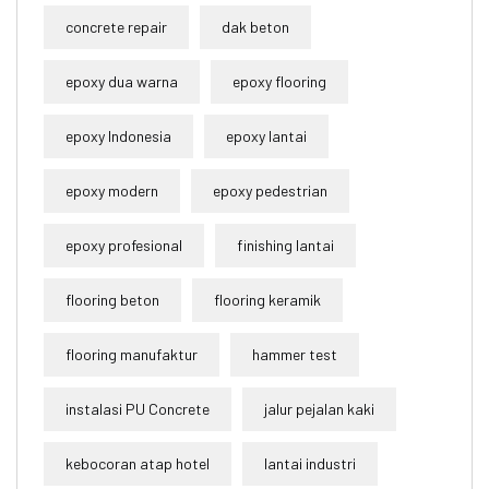
concrete repair
dak beton
epoxy dua warna
epoxy flooring
epoxy Indonesia
epoxy lantai
epoxy modern
epoxy pedestrian
epoxy profesional
finishing lantai
flooring beton
flooring keramik
flooring manufaktur
hammer test
instalasi PU Concrete
jalur pejalan kaki
kebocoran atap hotel
lantai industri