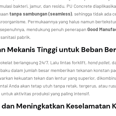
umulasi bakteri, jamur, dan residu. PU Concrete diaplikasik
kaan
tanpa sambungan (seamless)
, sehingga tidak ada c
roorganisme. Permukaannya yang halus namun bertekstur
 sepenuhnya, mendukung penuh penerapan
Good Manufac
anitasi pabrik.
an Mekanis Tinggi untuk Beban Be
cokelat berlangsung 24/7. Lalu lintas forklift,
hand pallet
, d
aku dalam jumlah besar memberikan tekanan konstan pada
rkan kekuatan tekan dan lentur yang superior, dikombin
antai Anda akan tetap utuh tanpa retak, tergerus, atau ru
ntuk aktivitas produksi yang paling intensif.
ip dan Meningkatkan Keselamatan K