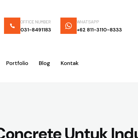
OFFICE NUMBER
WHATSAPP
031-8491183
+62 811-3110-8333
Portfolio
Blog
Kontak
Concrete Untuk Indu