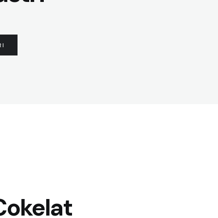
RI
Cokelat