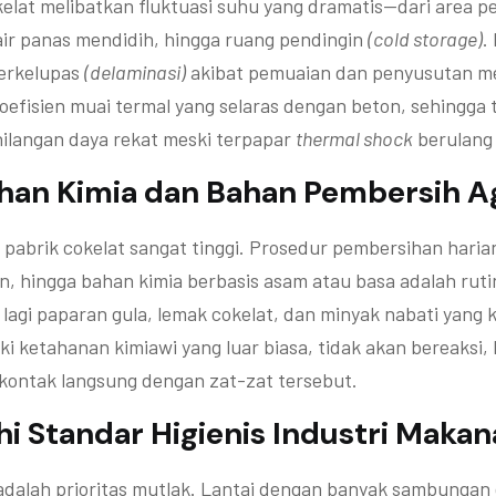
kelat melibatkan fluktuasi suhu yang dramatis—dari area
ir panas mendidih, hingga ruang pendingin
(cold storage)
.
terkelupas
(delaminasi)
akibat pemuaian dan penyusutan m
oefisien muai termal yang selaras dengan beton, sehingga t
hilangan daya rekat meski terpapar
thermal shock
berulang 
ahan Kimia dan Bahan Pembersih Ag
 pabrik cokelat sangat tinggi. Prosedur pembersihan har
an, hingga bahan kimia berbasis asam atau basa adalah ruti
 lagi paparan gula, lemak cokelat, dan minyak nabati yang k
i ketahanan kimiawi yang luar biasa, tidak akan bereaksi
rkontak langsung dengan zat-zat tersebut.
i Standar Higienis Industri Maka
alah prioritas mutlak. Lantai dengan banyak sambungan 