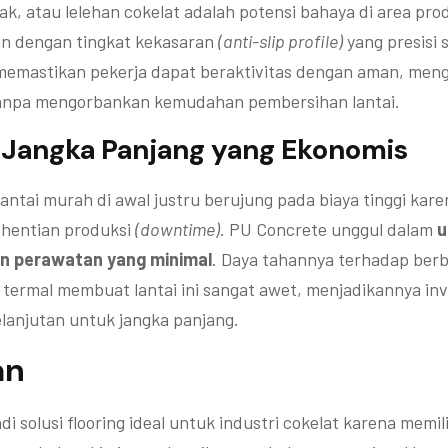
k, atau lelehan cokelat adalah potensi bahaya di area pro
an dengan tingkat kekasaran
(anti-slip profile)
yang presisi 
i memastikan pekerja dapat beraktivitas dengan aman, meng
tanpa mengorbankan kemudahan pembersihan lantai.
i Jangka Panjang yang Ekonomis
 lantai murah di awal justru berujung pada biaya tinggi kar
ghentian produksi
(downtime)
. PU Concrete unggul dalam
u
n perawatan yang minimal
. Daya tahannya terhadap ber
 termal membuat lantai ini sangat awet, menjadikannya inv
lanjutan untuk jangka panjang.
an
i solusi flooring ideal untuk industri cokelat karena memil