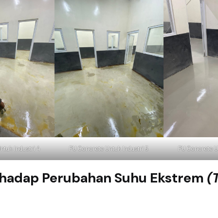
ntuk Industri 4
PU Concrete Untuk Industri 5
PU Concrete Un
erhadap Perubahan Suhu Ekstrem
(