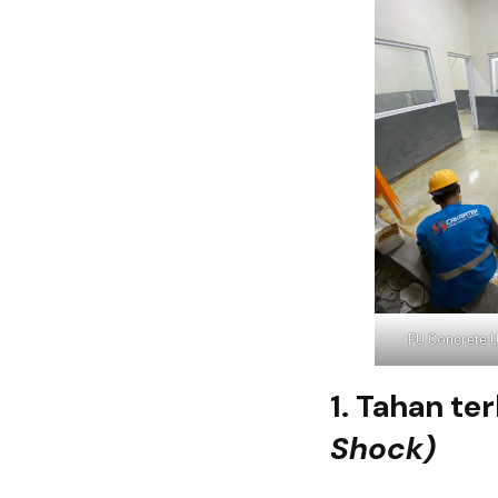
PU Concrete U
1. Tahan t
Shock)