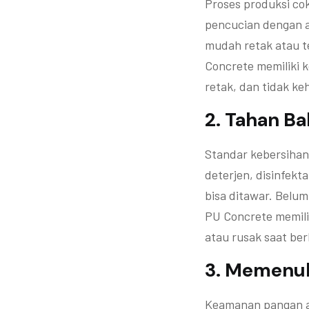
Proses produksi co
pencucian dengan a
mudah retak atau 
Concrete memiliki k
retak, dan tidak ke
2. Tahan B
Standar kebersihan
deterjen, disinfekt
bisa ditawar. Belum
PU Concrete memilik
atau rusak saat be
3. Memenuh
Keamanan pangan ad