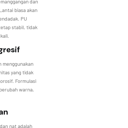
 pemanggangan dan
 Lantai biasa akan
endadak. PU
etap stabil, tidak
kali.
resif
ian menggunakan
nitas yang tidak
orosif. Formulasi
, berubah warna,
nan
dan nat adalah