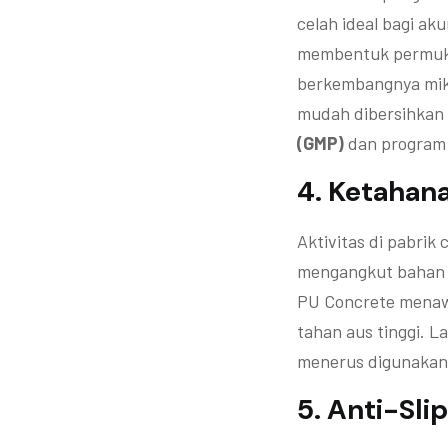
celah ideal bagi ak
membentuk permu
berkembangnya mik
mudah dibersihkan
(GMP)
dan program s
4. Ketahan
Aktivitas di pabrik 
mengangkut bahan b
PU Concrete menawa
tahan aus tinggi. L
menerus digunakan u
5. Anti-Sl