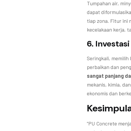
Tumpahan air, minya
dapat diformulasik
tiap zona. Fitur in
kecelakaan kerja, 
6. Investas
Seringkali, memilih
perbaikan dan pen
sangat panjang da
mekanis, kimia, dan
ekonomis dan berke
Kesimpul
“PU Concrete menjad