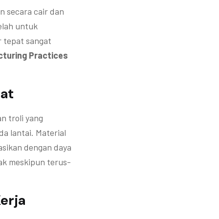
an secara cair dan
elah untuk
 tepat sangat
turing Practices
rat
an troli yang
 lantai. Material
asikan dengan daya
sak meskipun terus-
erja