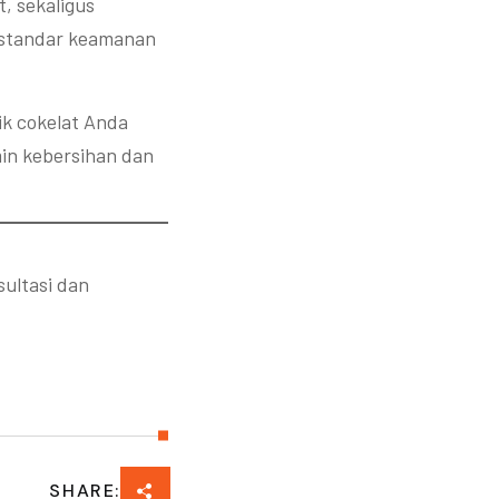
, sekaligus
 standar keamanan
ik cokelat Anda
min kebersihan dan
ultasi dan
SHARE: