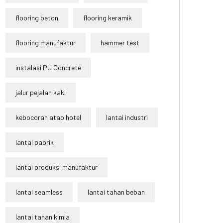
flooring beton
flooring keramik
flooring manufaktur
hammer test
instalasi PU Concrete
jalur pejalan kaki
kebocoran atap hotel
lantai industri
lantai pabrik
lantai produksi manufaktur
lantai seamless
lantai tahan beban
lantai tahan kimia