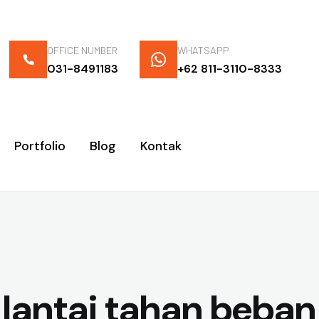
OFFICE NUMBER
WHATSAPP
031-8491183
+62 811-3110-8333
Portfolio
Blog
Kontak
lantai tahan beban