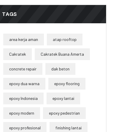
TAGS
area kerja aman
atap rooftop
Cakratek
Cakratek Buana Amerta
concrete repair
dak beton
epoxy dua warna
epoxy flooring
epoxy Indonesia
epoxy lantai
epoxy modern
epoxy pedestrian
epoxy profesional
finishing lantai