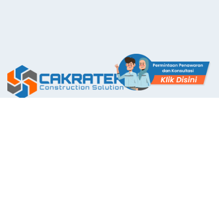
The First Application with Certificate Standards System in
Indonesia
Layanan Kami