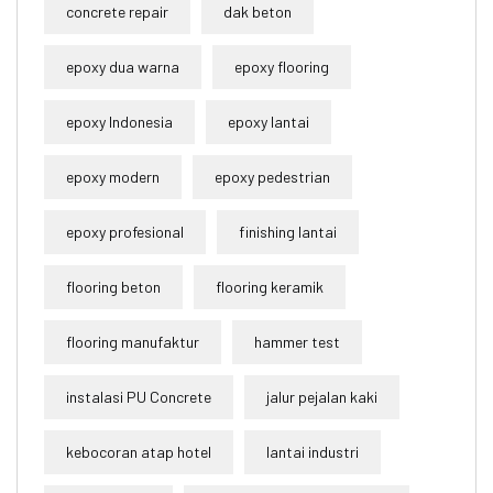
concrete repair
dak beton
epoxy dua warna
epoxy flooring
epoxy Indonesia
epoxy lantai
epoxy modern
epoxy pedestrian
epoxy profesional
finishing lantai
flooring beton
flooring keramik
flooring manufaktur
hammer test
instalasi PU Concrete
jalur pejalan kaki
kebocoran atap hotel
lantai industri