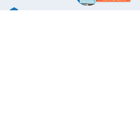
The First Application with Certificate Standards System in
Indonesia
Layanan Kami
Performance Flooring
Waterproofing