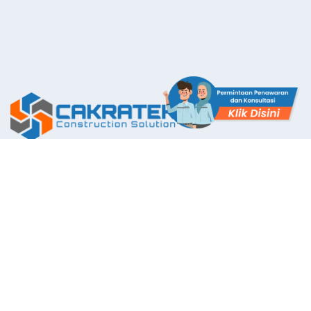
The First Application with Certificate Standards System in
Indonesia
Layanan Kami