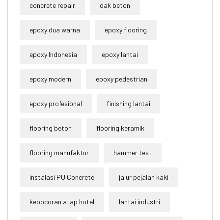
concrete repair
dak beton
epoxy dua warna
epoxy flooring
epoxy Indonesia
epoxy lantai
epoxy modern
epoxy pedestrian
epoxy profesional
finishing lantai
flooring beton
flooring keramik
flooring manufaktur
hammer test
instalasi PU Concrete
jalur pejalan kaki
kebocoran atap hotel
lantai industri