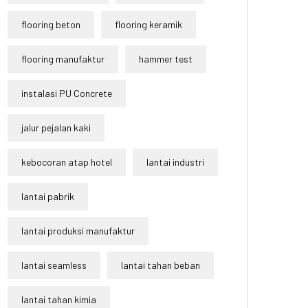
flooring beton
flooring keramik
flooring manufaktur
hammer test
instalasi PU Concrete
jalur pejalan kaki
kebocoran atap hotel
lantai industri
lantai pabrik
lantai produksi manufaktur
lantai seamless
lantai tahan beban
lantai tahan kimia