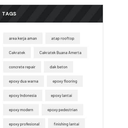
TAGS
area kerja aman
atap rooftop
Cakratek
Cakratek Buana Amerta
concrete repair
dak beton
epoxy dua warna
epoxy flooring
epoxy Indonesia
epoxy lantai
epoxy modern
epoxy pedestrian
epoxy profesional
finishing lantai