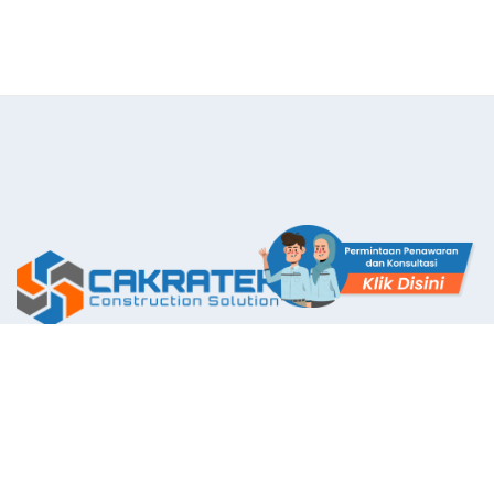
The First Application with Certificate Standards System in
Indonesia