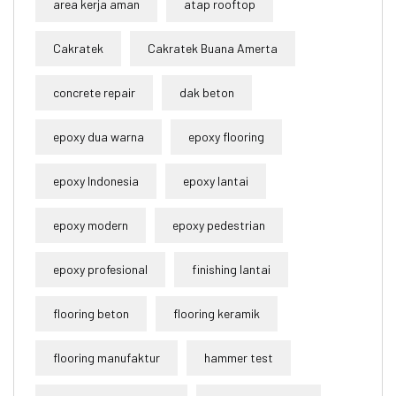
area kerja aman
atap rooftop
Cakratek
Cakratek Buana Amerta
concrete repair
dak beton
epoxy dua warna
epoxy flooring
epoxy Indonesia
epoxy lantai
epoxy modern
epoxy pedestrian
epoxy profesional
finishing lantai
flooring beton
flooring keramik
flooring manufaktur
hammer test