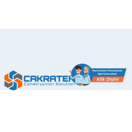
The First Application with Certificate Standards System in
Indonesia