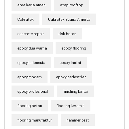
area kerja aman
atap rooftop
Cakratek
Cakratek Buana Amerta
concrete repair
dak beton
epoxy dua warna
epoxy flooring
epoxy Indonesia
epoxy lantai
epoxy modern
epoxy pedestrian
epoxy profesional
finishing lantai
flooring beton
flooring keramik
flooring manufaktur
hammer test