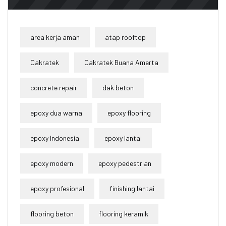
area kerja aman
atap rooftop
Cakratek
Cakratek Buana Amerta
concrete repair
dak beton
epoxy dua warna
epoxy flooring
epoxy Indonesia
epoxy lantai
epoxy modern
epoxy pedestrian
epoxy profesional
finishing lantai
flooring beton
flooring keramik