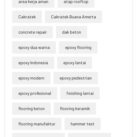
area kerja aman
atap rooftop
Cakratek
Cakratek Buana Amerta
concrete repair
dak beton
epoxy dua warna
epoxy flooring
epoxy Indonesia
epoxy lantai
epoxy modern
epoxy pedestrian
epoxy profesional
finishing lantai
flooring beton
flooring keramik
flooring manufaktur
hammer test