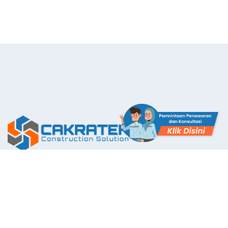
The First Application with Certificate Standards System in
Indonesia