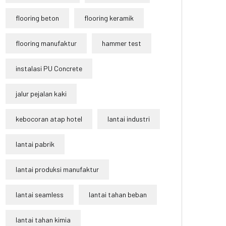
flooring beton
flooring keramik
flooring manufaktur
hammer test
instalasi PU Concrete
jalur pejalan kaki
kebocoran atap hotel
lantai industri
lantai pabrik
lantai produksi manufaktur
lantai seamless
lantai tahan beban
lantai tahan kimia