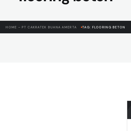
HOME – PT CAKRATEK BUANA AMERTA
TAG: FLOORING BETON