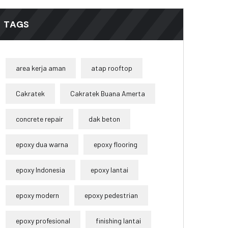
TAGS
area kerja aman
atap rooftop
Cakratek
Cakratek Buana Amerta
concrete repair
dak beton
epoxy dua warna
epoxy flooring
epoxy Indonesia
epoxy lantai
epoxy modern
epoxy pedestrian
epoxy profesional
finishing lantai