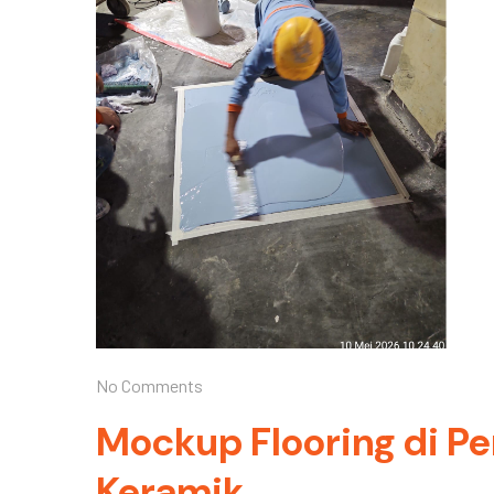
No Comments
Mockup Flooring di P
Keramik