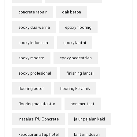
concrete repair
dak beton
epoxy dua warna
epoxy flooring
epoxy Indonesia
epoxy lantai
epoxy modern
epoxy pedestrian
epoxy profesional
finishing lantai
flooring beton
flooring keramik
flooring manufaktur
hammer test
instalasi PU Concrete
jalur pejalan kaki
kebocoran atap hotel
lantai industri