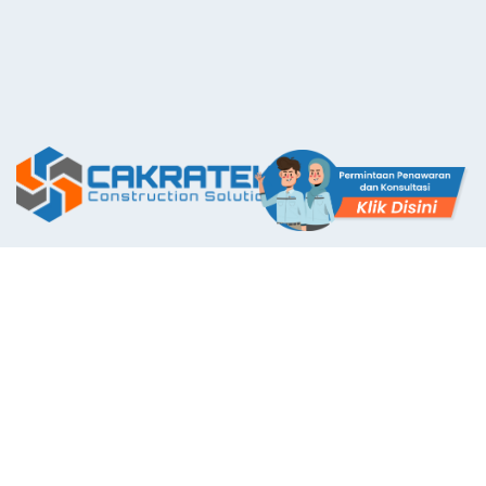
The First Application with Certificate Standards System in
Indonesia
Layanan Kami