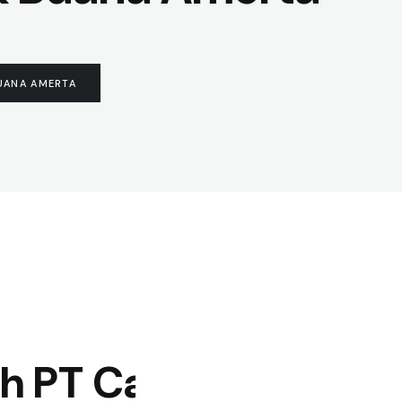
BUANA AMERTA
leh PT Cakratek Buan