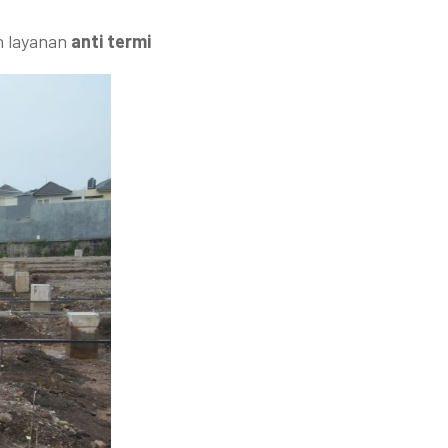
n layanan
anti termite
(anti rayap) profesional, khususny