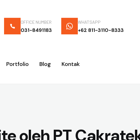
OFFICE NUMBER
WHATSAPP
031-8491183
+62 811-3110-8333
Portfolio
Blog
Kontak
ite oleh PT Cakrat