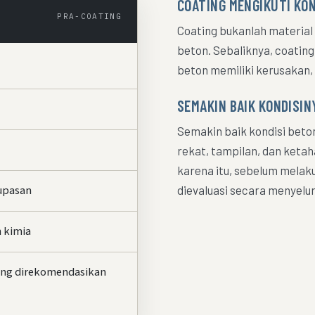
COATING MENGIKUTI KO
PRA-COATING
Coating bukanlah material
beton. Sebaliknya, coatin
beton memiliki kerusakan, 
SEMAKIN BAIK KONDISIN
Semakin baik kondisi beton
rekat, tampilan, dan ketah
karena itu, sebelum melaku
upasan
dievaluasi secara menyelur
 kimia
ang direkomendasikan