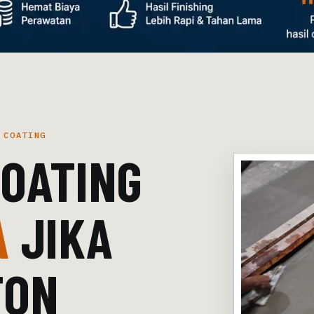
 COATING
COATING
A
JIKA
TON