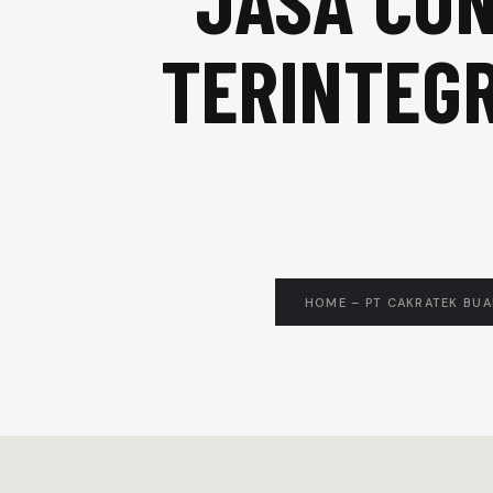
JASA CON
TERINTEGR
HOME – PT CAKRATEK BU