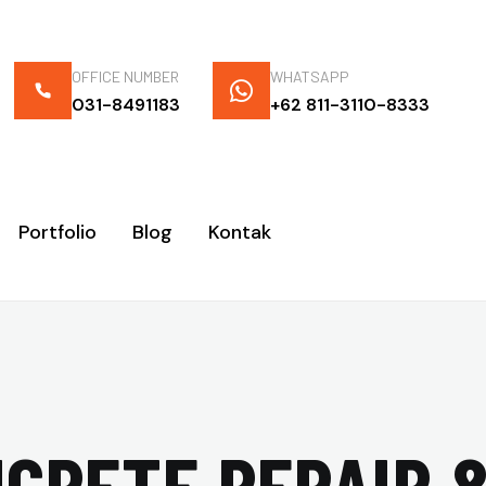
OFFICE NUMBER
WHATSAPP
031-8491183
+62 811-3110-8333
Portfolio
Blog
Kontak