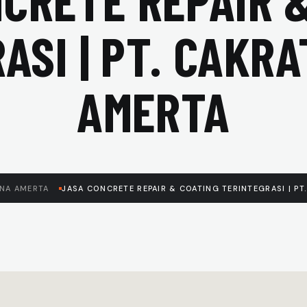
CRETE REPAIR 
ASI | PT. CAKR
AMERTA
ANA AMERTA
JASA CONCRETE REPAIR & COATING TERINTEGRASI | PT