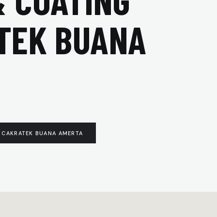
& COATING
ATEK BUANA
. CAKRATEK BUANA AMERTA